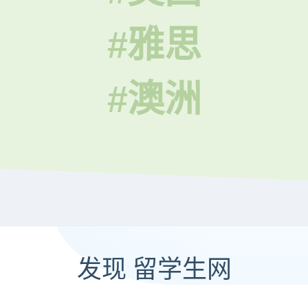
#雅思
#澳洲
发现 留学生网