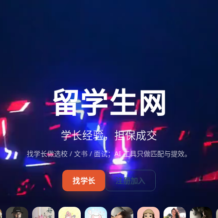
留学生网
学长经验，担保成交
找学长做选校 / 文书 / 面试；AI 工具只做匹配与提效。
找学长
注册加入