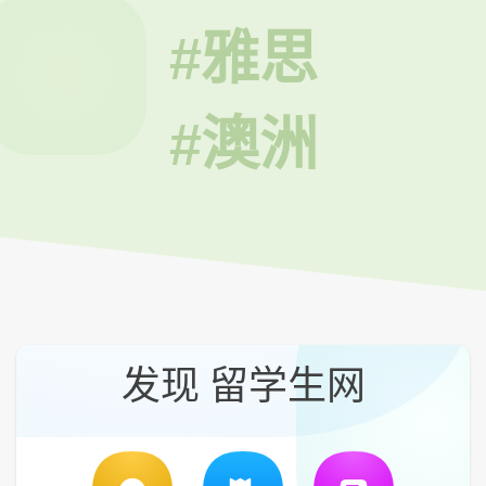
#雅思
#澳洲
发现 留学生网