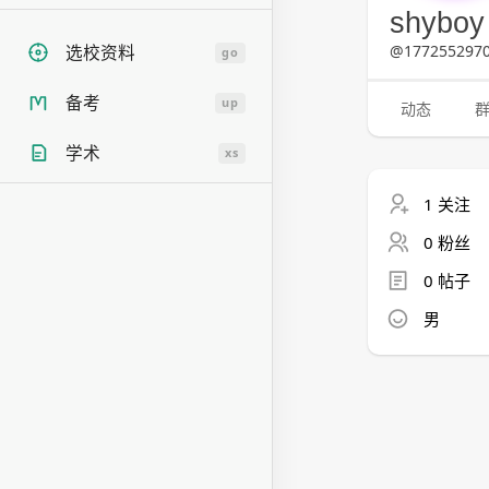
shybo
@1772552970
选校资料
go
备考
up
动态
学术
xs
1 关注
0 粉丝
0 帖子
男