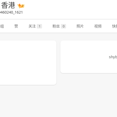
y 香港
460240_1621
群组
赞
关注
粉丝
照片
视频
快
1
0
sh